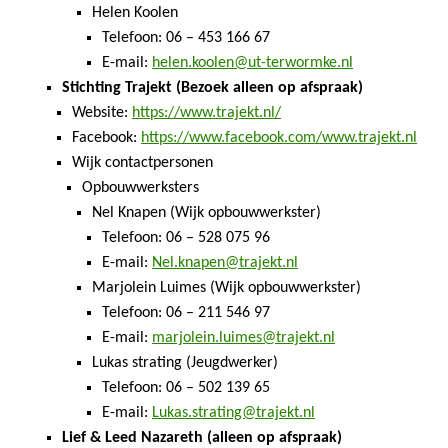
Helen Koolen
Telefoon: 06 – 453 166 67
E-mail:
helen.koolen@ut-terwormke.nl
Stichting Trajekt (Bezoek alleen op afspraak)
Website:
https://www.trajekt.nl/
Facebook:
https://www.facebook.com/www.trajekt.nl
Wijk contactpersonen
Opbouwwerksters
Nel Knapen (Wijk opbouwwerkster)
Telefoon: 06 – 528 075 96
E-mail:
Nel.knapen@trajekt.nl
Marjolein Luimes (Wijk opbouwwerkster)
Telefoon: 06 – 211 546 97
E-mail:
marjolein.luimes@trajekt.nl
Lukas strating (Jeugdwerker)
Telefoon: 06 – 502 139 65
E-mail:
Lukas.strating@trajekt.nl
Lief & Leed Nazareth (alleen op afspraak)