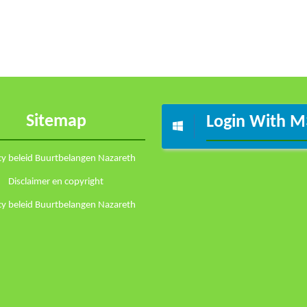
Sitemap
Login With M
cy beleid Buurtbelangen Nazareth
Disclaimer en copyright
cy beleid Buurtbelangen Nazareth