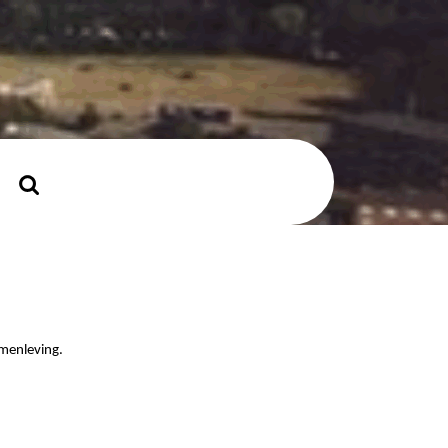
mer
Zoek
naar:
amenleving.