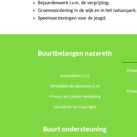
Bejaardenwerk i.v.m. de vergrijzing;
Groenvoorziening in de wijk en in het natuurpark;
Speelvoorzieningen voor de jeugd;
Buurtbelangen nazareth
Priva
Aanmelden (i.o)
Afmelden als abonnee (i.o)
Priva
Privacy en Cookie Verklaring
Disclaimer en Copyright
Buurt ondersteuning