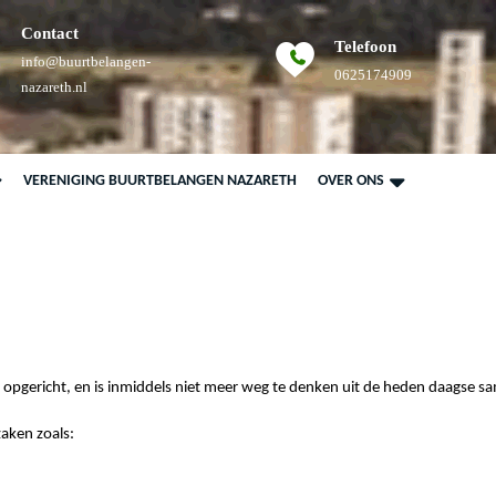
Contact
Telefoon
info@buurtbelangen-
Telefoonnum
0625174909
E-
nazareth.nl
mail
VERENIGING BUURTBELANGEN NAZARETH
OVER ONS
opgericht, en is inmiddels niet meer weg te denken uit de heden daagse s
zaken zoals: