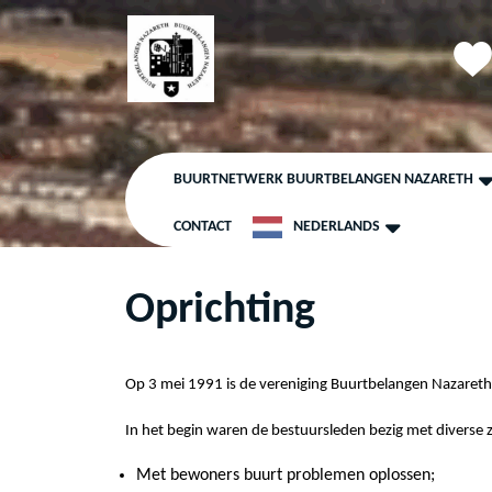
Ga
naar
de
inhoud
Ga
naar
de
BUURTNETWERK BUURTBELANGEN NAZARETH
inhoud
CONTACT
NEDERLANDS
Oprichting
Op 3 mei 1991 is de vereniging Buurtbelangen Nazareth 
In het begin waren de bestuursleden bezig met diverse 
Met bewoners buurt problemen oplossen;