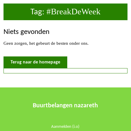
#BreakDeWeek
Tag:
Niets gevonden
Geen zorgen, het gebeurt de besten onder ons.
Terug
Terug naar de homepage
naar
de
homepage
Buurtbelangen nazareth
Aanmelden (i.o)