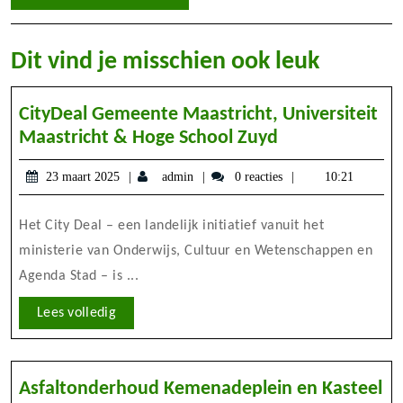
Dit vind je misschien ook leuk
CityDeal Gemeente Maastricht, Universiteit
CityDeal
Maastricht & Hoge School Zuyd
Gemeente
23
admin
23 maart 2025
admin
0 reacties
10:21
Maastricht,
maart
Universiteit
2025
Het City Deal – een landelijk initiatief vanuit het
Maastricht
&
ministerie van Onderwijs, Cultuur en Wetenschappen en
Hoge
Agenda Stad – is ...
School
Lees
Lees volledig
Zuyd
volledig
Asfaltonderhoud Kemenadeplein en Kasteel