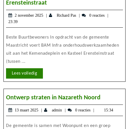
Asfaltonderhoud
Erensteinstraat
Kemenadeplein
2
Richard
2 november 2025
Richard Pas
0 reacties
en
november
Pas
23:39
Kasteel
2025
Erensteinstraat
Beste Buurtbewoners In opdracht van de gemeente
Maastricht voert BAM Infra onderhoudswerkzaamheden
uit aan het Kemenadeplein en Kasteel Erensteinstraat
(tussen ...
Lees
Lees volledig
volledig
Ontwerp
Ontwerp straten in Nazareth Noord
straten
13
admin
13 maart 2025
admin
0 reacties
15:34
in
maart
Nazareth
2025
De gemeente is samen met Woonpunt en een groep
Noord