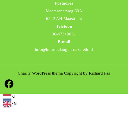
Postadres
Meerssenerweg 69A
6222 AH Maastricht
Telefoon
06-47340831
E-mail
info@buurtbelangen-nazareth.nl
Charity WordPress thema
Copyright by Richard Pas
Facebook
NL
EN