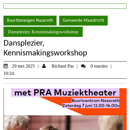
Buurtbelangen Nazareth
Gemeente Maastricht
Dansplezier, Kennismakingsworkshop
Dansplezier,
Kennismakingsworkshop
29
Richard
29 mei 2025
Richard Pas
0 reacties
mei
Pas
10:24
2025