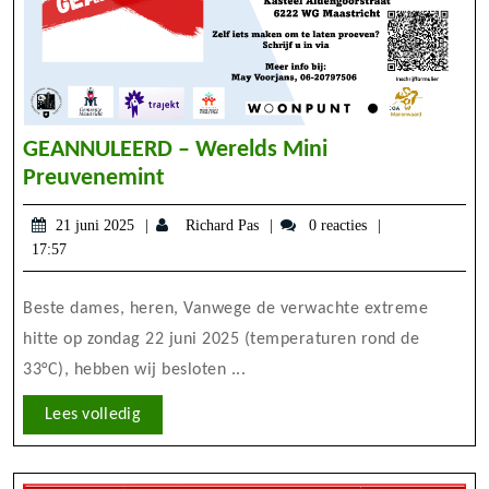
GEANNULEERD – Werelds Mini
GEANNULEERD
Preuvenemint
–
21
Richard
21 juni 2025
Richard Pas
0 reacties
Werelds
juni
Pas
17:57
Mini
2025
Preuvenemint
Beste dames, heren, Vanwege de verwachte extreme
hitte op zondag 22 juni 2025 (temperaturen rond de
33°C), hebben wij besloten ...
Lees
Lees volledig
volledig