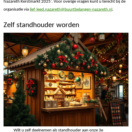
Nazareth Kerstmarkt 2025’. Voor overige vragen kunt u terecht bij de
organisatie via
lief-leed.nazareth@buurtbelangen-nazareth.nl
.
Zelf standhouder worden
Wilt u zelf deelnemen als standhouder aan onze 3e