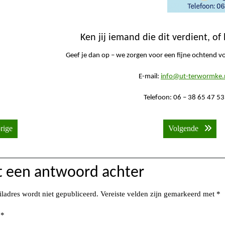
Ken jij iemand die dit verdient, of 
Geef je dan op – we zorgen voor een fijne ochtend v
E-mail:
info@ut-terwormke.
Telefoon: 06 – 38 65 47 53
icht
Vorige bericht:
Volgend
rige
Volgende
igatie
t een antwoord achter
iladres wordt niet gepubliceerd.
Vereiste velden zijn gemarkeerd met
*
e
*