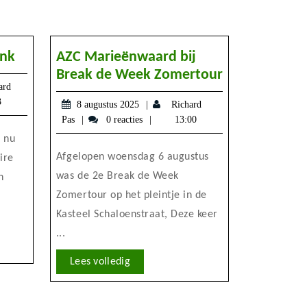
Bloemschikavond
onk
AZC Marieënwaard bij
Voonk
AZC
Break de Week Zomertour
ard
Marieënwaa
3
8
8 augustus 2025
Richard
bij
augustus
Richard
Pas
0 reacties
13:00
Break
2025
Pas
 nu
de
Afgelopen woensdag 6 augustus
ire
Week
was de 2e Break de Week
n
Zomertour
Zomertour op het pleintje in de
Kasteel Schaloenstraat, Deze keer
...
Lees
Lees volledig
volledig