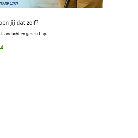
ben jij dat zelf?
ol aandacht en gezelschap.
nl
e bericht: