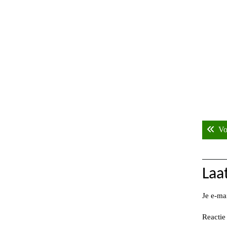
Ber
Vo
nav
Laa
Je e-ma
Reacti