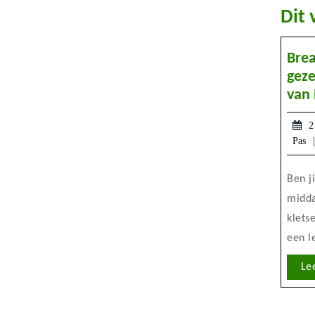
Dit 
Brea
geze
van 
2
Pas
Ben jij 50+ en toe aan een
midda
klets
een le
Le