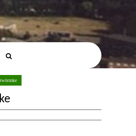
mer
Zoek
naar:
erwörmke
ke