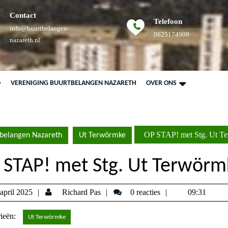
Contact
Telefoon
info@buurtbelangen-
Telefoonnum
0625174909
E-
nazareth.nl
mail
VERENIGING BUURTBELANGEN NAZARETH
OVER ONS
OP STAP! met Stg. Ut T
belangen Nazareth
Ut Terwörmke
 STAP! met Stg. Ut Terwörm
17
Richard
april 2025
Richard Pas
0 reacties
09:31
april
Pas
ieën:
2025
Ut Terwörmke