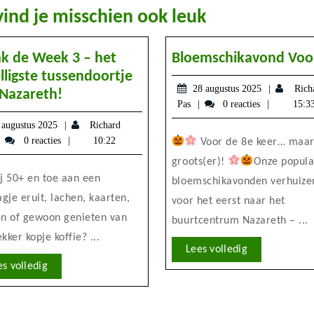
vind je misschien ook leuk
k de Week 3 – het
Bloemschikavond Vo
lligste tussendoortje
28
28 augustus 2025
Rich
Break
Nazareth!
augustus
Richard
Pas
0 reacties
15:3
de
2025
Pas
2
 augustus 2025
Richard
Week
augustus
Richard
0 reacties
10:22
Voor de 8e keer… maar
3
2025
Pas
groots(er)!
Onze popula
–
bloemschikavonden verhuize
het
gje eruit, lachen, kaarten,
gezelligste
voor het eerst naar het
en of gewoon genieten van
tussendoortje
buurtcentrum Nazareth – ...
van
kker kopje koffie? ...
Lees
Lees volledig
Nazareth!
Lees
volledig
es volledig
volledig